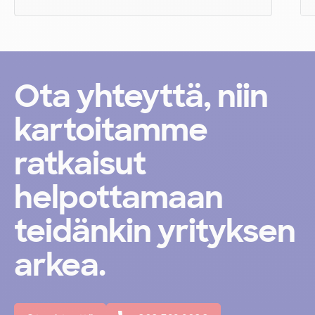
Työvaatteet
Työvaatteemme suojaavat
Ota yhteyttä, niin
työntekijöitä työn vaaroilta ja
kartoitamme
pitävät tuotannon pyörimässä.
ratkaisut
helpottamaan
teidänkin yrityksen
Lue lisää
arkea.