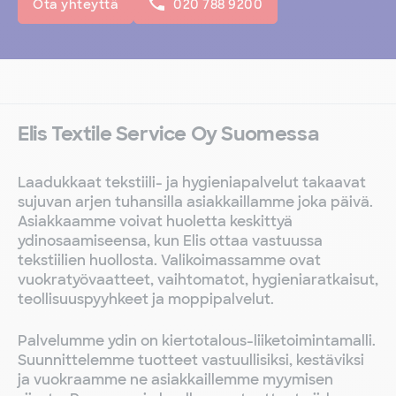
Ota yhteyttä
020 788 9200
Elis Textile Service Oy Suomessa
Laadukkaat tekstiili- ja hygieniapalvelut takaavat
sujuvan arjen tuhansilla asiakkaillamme joka päivä.
Asiakkaamme voivat huoletta keskittyä
ydinosaamiseensa, kun Elis ottaa vastuussa
tekstiilien huollosta. Valikoimassamme ovat
vuokratyövaatteet, vaihtomatot, hygieniaratkaisut,
teollisuuspyyhkeet ja moppipalvelut.
Palvelumme ydin on kiertotalous-liiketoimintamalli.
Suunnittelemme tuotteet vastuullisiksi, kestäviksi
ja vuokraamme ne asiakkaillemme myymisen