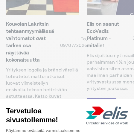
Kouvolan Lakritsin
Elis on saanut
tehtaanmyymälässä
EcoVadis
vaihtomatot ovat
Platinum -
To,
tärkeä osa
mitalin!
09/07/2026
näyttävää
Elis sijoittuu nyt maa
kokonaisuutta
parhaimman 1 %:n jou
vahvistaa siten ase
Yrityksen logolla ja brändiväreillä
maailman parhaiden
toteutetut mattoratkaisut
yritysvastuussa men
luovat viimeistellyn
yritysten joukossa.
ensivaikutelman heti sisään
astuttaessa. Katso kuvat
myymälän ilmeestä.
Lue lisää
Lue lisää