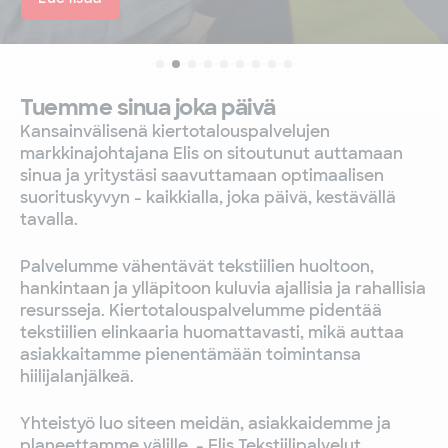
Tuemme sinua joka päivä
Kansainvälisenä kiertotalouspalvelujen
markkinajohtajana Elis on sitoutunut auttamaan
sinua ja yritystäsi saavuttamaan optimaalisen
suorituskyvyn - kaikkialla, joka päivä, kestävällä
tavalla.
Palvelumme vähentävät tekstiilien huoltoon,
hankintaan ja ylläpitoon kuluvia ajallisia ja rahallisia
resursseja. Kiertotalouspalvelumme pidentää
tekstiilien elinkaaria huomattavasti, mikä auttaa
asiakkaitamme pienentämään toimintansa
hiilijalanjälkeä.
Yhteistyö luo siteen meidän, asiakkaidemme ja
planeettamme välille. - Elis Tekstiilipalvelut