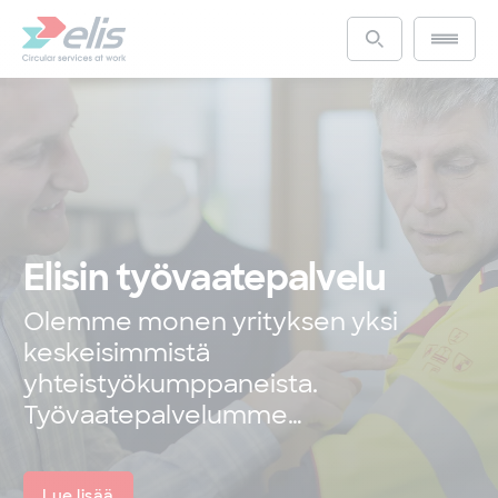
Hyppää
pääsisältöön
Main m
Access the s
Elisin työvaatepalvelu
Olemme monen yrityksen yksi
keskeisimmistä
yhteistyökumppaneista.
Työvaatepalvelumme…
Lue lisää