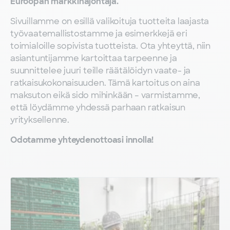
Euroopan markkinajohtaja.
Sivuillamme on esillä valikoituja tuotteita laajasta
työvaatemallistostamme ja esimerkkejä eri
toimialoille sopivista tuotteista. Ota yhteyttä, niin
asiantuntijamme kartoittaa tarpeenne ja
suunnittelee juuri teille räätälöidyn vaate- ja
ratkaisukokonaisuuden. Tämä kartoitus on aina
maksuton eikä sido mihinkään – varmistamme,
että löydämme yhdessä parhaan ratkaisun
yrityksellenne.
Odotamme yhteydenottoasi innolla!