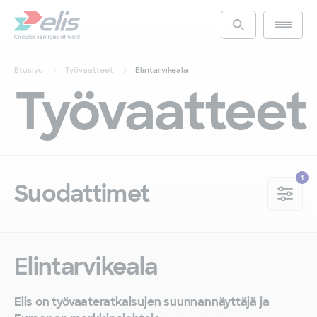
Hyppää
pääsisältöön
Main m
Access the s
Etusivu
Työvaatteet
Elintarvikeala
Työvaatteet
Suodattimet
Elintarvikeala
Elis on työvaateratkaisujen suunnannäyttäjä ja