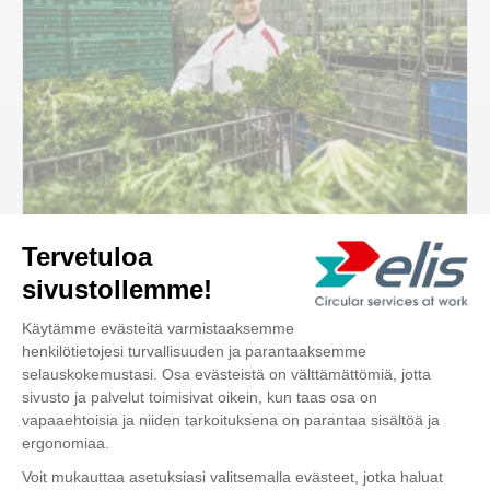
ALUE
Elintarvikealan työvaatteet
Tutustu
Ota yhteyttä