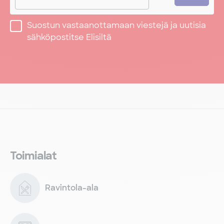
Suostun vastaanottamaan viestejä ja uutisia
sähköpostitse Elisiltä
Toimialat
Ravintola-ala