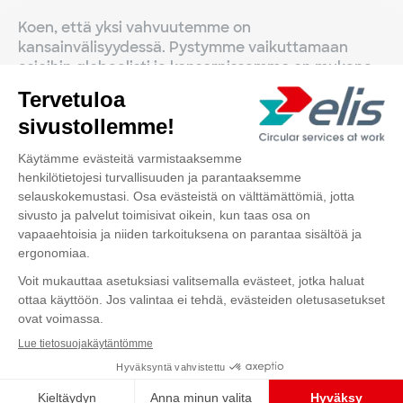
Koen, että yksi vahvuutemme on
kansainvälisyydessä. Pystymme vaikuttamaan
asioihin globaalisti ja konsernissamme on mukana
paljon eri maita ja kulttuureita.
Meillä on myös matala hierarkia, jonka ansiosta
ihmisiä on helpompi lähestyä. Mielestäni meillä on
kokonaisuutena tosi hyvä työporukka.
Koen Elisin arvot omikseni. Panostuksemme
kiertotalouteen ja uusien innovaatioiden
Ota yhteyttä
kehittämiseen on tärkeää.
Millainen henkilö mielestäsi viihtyy Elisillä
parhaiten?
Sanoisin, että työtä pelkäämätön henkilö, joka
uskaltaa ja haluaa tuoda omat mielipiteensä esiin
ja on valmis kehittymään ja kehittämään.