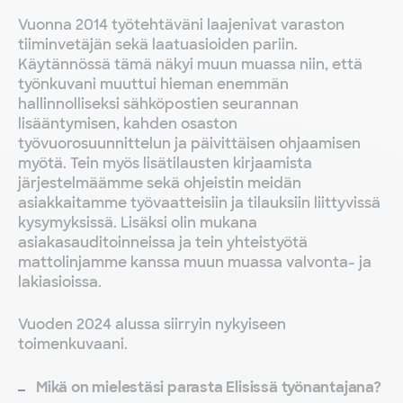
Vuonna 2014 työtehtäväni laajenivat varaston
tiiminvetäjän sekä laatuasioiden pariin.
Käytännössä tämä näkyi muun muassa niin, että
työnkuvani muuttui hieman enemmän
hallinnolliseksi sähköpostien seurannan
lisääntymisen, kahden osaston
työvuorosuunnittelun ja päivittäisen ohjaamisen
myötä. Tein myös lisätilausten kirjaamista
järjestelmäämme sekä ohjeistin meidän
asiakkaitamme työvaatteisiin ja tilauksiin liittyvissä
kysymyksissä. Lisäksi olin mukana
asiakasauditoinneissa ja tein yhteistyötä
mattolinjamme kanssa muun muassa valvonta- ja
lakiasioissa.
Vuoden 2024 alussa siirryin nykyiseen
toimenkuvaani.
Mikä on mielestäsi parasta Elisissä työnantajana?