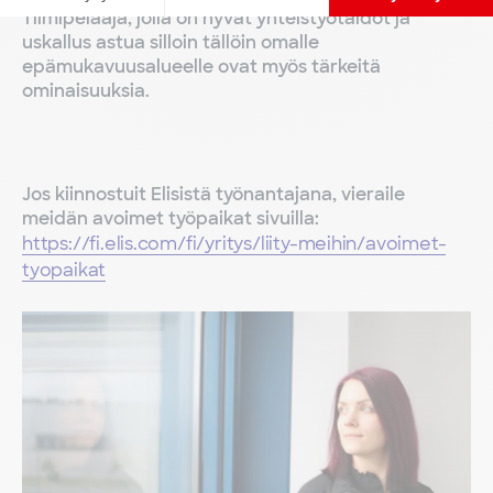
Tiimipelaaja, jolla on hyvät yhteistyötaidot ja
uskallus astua silloin tällöin omalle
epämukavuusalueelle ovat myös tärkeitä
ominaisuuksia.
Jos kiinnostuit Elisistä työnantajana, vieraile
meidän avoimet työpaikat sivuilla:
https://fi.elis.com/fi/yritys/liity-meihin/avoimet-
tyopaikat