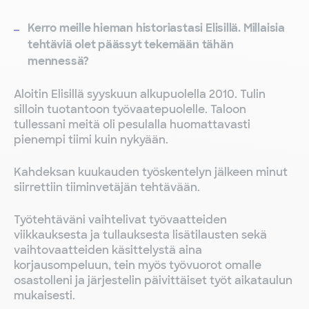
Kerro meille hieman historiastasi Elisillä. Millaisia
tehtäviä olet päässyt tekemään tähän
mennessä?
Aloitin Elisillä syyskuun alkupuolella 2010. Tulin
silloin tuotantoon työvaatepuolelle. Taloon
tullessani meitä oli pesulalla huomattavasti
pienempi tiimi kuin nykyään.
Kahdeksan kuukauden työskentelyn jälkeen minut
siirrettiin tiiminvetäjän tehtävään.
Työtehtäväni vaihtelivat työvaatteiden
viikkauksesta ja tullauksesta lisätilausten sekä
vaihtovaatteiden käsittelystä aina
korjausompeluun, tein myös työvuorot omalle
osastolleni ja järjestelin päivittäiset työt aikataulun
mukaisesti.