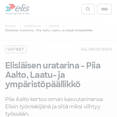
Hyppää
pääsisältöön
Main m
Access the s
Etusivu
Uutishuone
Uutiset
Elisläisen uratarina - Piia Aalto, Laatu- ja ympäristöpäällikkö
UUTISET
Pe, 28/06/2024
Elisläisen uratarina - Piia
Aalto, Laatu- ja
ympäristöpäällikkö
Piia Aalto kertoo oman kasvutarinansa
Elisin työntekijänä ja siitä miksi viihtyy
työssään.