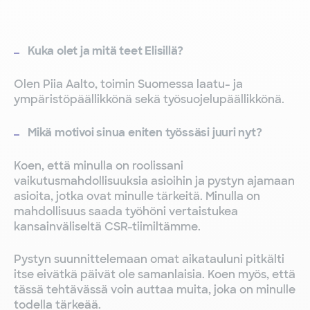
Kuka olet ja mitä teet Elisillä?
Olen Piia Aalto, toimin Suomessa laatu- ja
ympäristöpäällikkönä sekä työsuojelupäällikkönä.
Mikä motivoi sinua eniten työssäsi juuri nyt?
Koen, että minulla on roolissani
vaikutusmahdollisuuksia asioihin ja pystyn ajamaan
asioita, jotka ovat minulle tärkeitä. Minulla on
mahdollisuus saada työhöni vertaistukea
kansainväliseltä CSR-tiimiltämme.
Pystyn suunnittelemaan omat aikatauluni pitkälti
itse eivätkä päivät ole samanlaisia. Koen myös, että
tässä tehtävässä voin auttaa muita, joka on minulle
todella tärkeää.