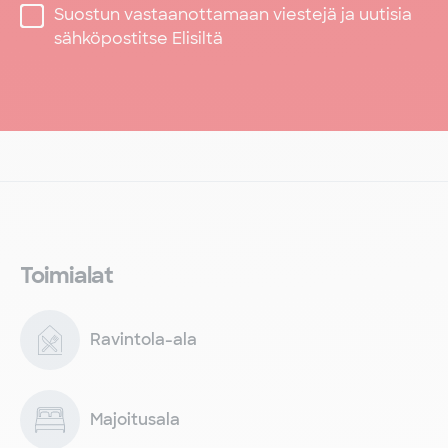
Suostun vastaanottamaan viestejä ja uutisia
sähköpostitse Elisiltä
Toimialat
Ravintola-ala
Majoitusala