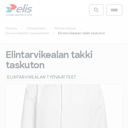
Hyppää
pääsisältöön
Main m
Access the s
Etusivu
Työvaatteet
Elintarvikeala
Elintarvikealan työvaatteet
Elintarvikealan takki taskuton
Elintarvikealan takki
taskuton
ELINTARVIKEALAN TYÖVAATTEET