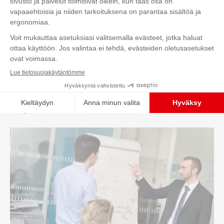
Ota yhteyttä
Yritysvastuu tavoitteemme