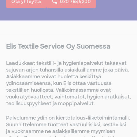
Ota yhteyttä
020 788 9200
Elis Textile Service Oy Suomessa
Laadukkaat tekstiili- ja hygieniapalvelut takaavat
sujuvan arjen tuhansilla asiakkaillamme joka päivä.
Asiakkaamme voivat huoletta keskittyä
ydinosaamiseensa, kun Elis ottaa vastuussa
tekstiilien huollosta. Valikoimassamme ovat
vuokratyövaatteet, vaihtomatot, hygieniaratkaisut,
teollisuuspyyhkeet ja moppipalvelut.
Palvelumme ydin on kiertotalous-liiketoimintamalli.
Suunnittelemme tuotteet vastuullisiksi, kestäviksi
ja vuokraamme ne asiakkaillemme myymisen