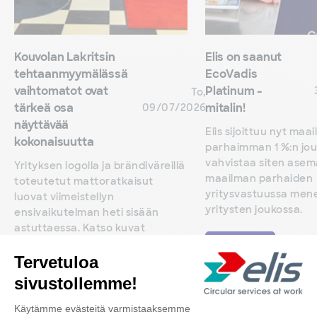
Kouvolan Lakritsin
Elis on saanut
tehtaanmyymälässä
EcoVadis
vaihtomatot ovat
Platinum -
To,
tärkeä osa
mitalin!
09/07/2026
näyttävää
Elis sijoittuu nyt maa
kokonaisuutta
parhaimman 1 %:n jou
vahvistaa siten ase
Yrityksen logolla ja brändiväreillä
maailman parhaiden
toteutetut mattoratkaisut
yritysvastuussa men
luovat viimeistellyn
yritysten joukossa.
ensivaikutelman heti sisään
astuttaessa. Katso kuvat
myymälän ilmeestä.
Lue lisää
Lue lisää