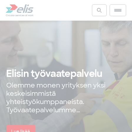
Hyppää
pääsisältöön
Main m
Access the s
Elisin työvaatepalvelu
Olemme monen yrityksen yksi
keskeisimmistä
yhteistyökumppaneista.
Työvaatepalvelumme…
Lue lisää