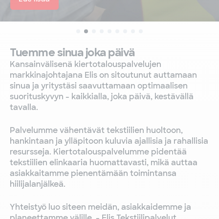
Tuemme sinua joka päivä
Kansainvälisenä kiertotalouspalvelujen
markkinajohtajana Elis on sitoutunut auttamaan
sinua ja yritystäsi saavuttamaan optimaalisen
suorituskyvyn - kaikkialla, joka päivä, kestävällä
tavalla.
Palvelumme vähentävät tekstiilien huoltoon,
hankintaan ja ylläpitoon kuluvia ajallisia ja rahallisia
resursseja. Kiertotalouspalvelumme pidentää
tekstiilien elinkaaria huomattavasti, mikä auttaa
asiakkaitamme pienentämään toimintansa
hiilijalanjälkeä.
Yhteistyö luo siteen meidän, asiakkaidemme ja
planeettamme välille. - Elis Tekstiilipalvelut