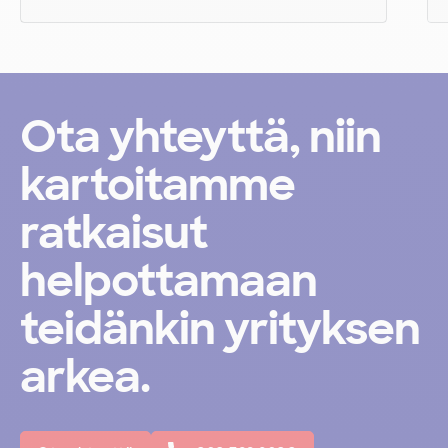
Työvaatteet
Työvaatteemme suojaavat
Ota yhteyttä, niin
työntekijöitä työn vaaroilta ja
kartoitamme
pitävät tuotannon pyörimässä.
ratkaisut
helpottamaan
teidänkin yrityksen
Lue lisää
arkea.